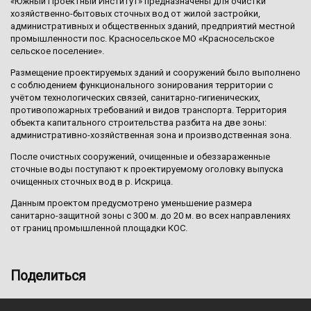
«Южный Проектный Институт» предназначены для очистки
хозяйственно-бытовых сточных вод от жилой застройки,
административных и общественных зданий, предприятий местной
промышленности пос. Красносельское МО «Красносельское
сельское поселение».
Размещение проектируемых зданий и сооружений было выполнено
с соблюдением функционального зонирования территории с
учётом технологических связей, санитарно-гигиенических,
противопожарных требований и видов транспорта. Территория
объекта капитального строительства разбита на две зоны:
административно-хозяйственная зона и производственная зона.
После очистных сооружений, очищенные и обеззараженные
сточные воды поступают к проектируемому оголовку выпуска
очищенных сточных вод в р. Искрица.
Данным проектом предусмотрено уменьшение размера
санитарно-защитной зоны с 300 м. до 20 м. во всех направлениях
от границ промышленной площадки КОС.
Поделиться